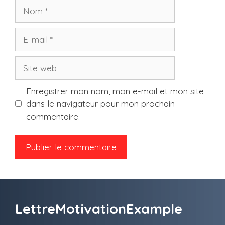
Nom
E-
mail
Site
web
Enregistrer mon nom, mon e-mail et mon site
dans le navigateur pour mon prochain
commentaire.
LettreMotivationExample