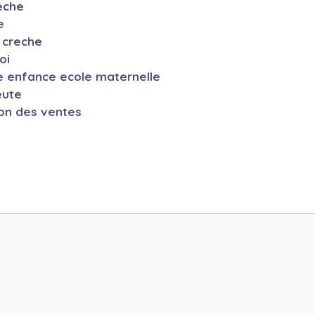
eche
e
e creche
oi
e enfance ecole maternelle
eute
ion des ventes