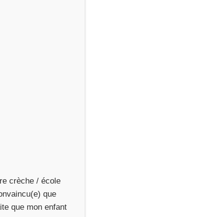
re crèche / école
Convaincu(e) que
aite que mon enfant