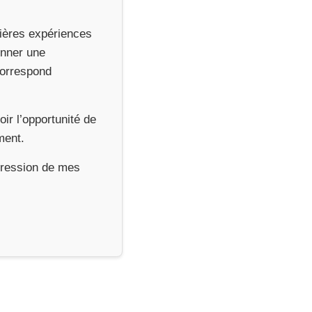
mières expériences
onner une
 correspond
ir l’opportunité de
ment.
xpression de mes