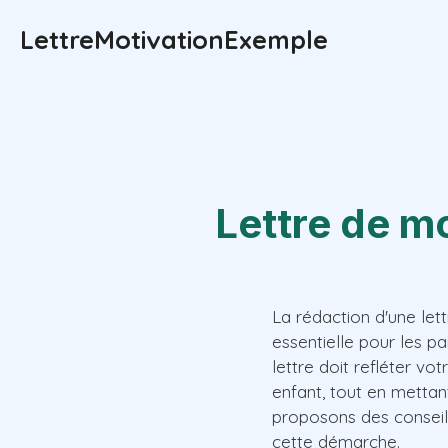
Aller
LettreMotivationExemple
au
contenu
Lettre de m
La rédaction d'une le
essentielle pour les pa
lettre doit refléter v
enfant, tout en mettan
proposons des conseil
cette démarche.