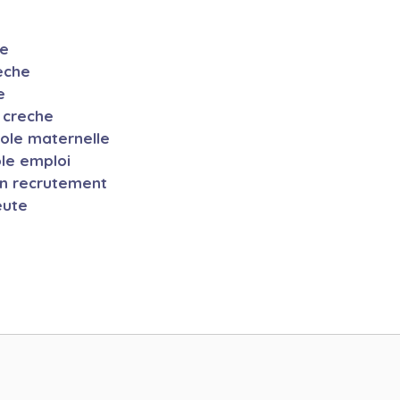
ie
eche
e
e creche
cole maternelle
ole emploi
en recrutement
eute