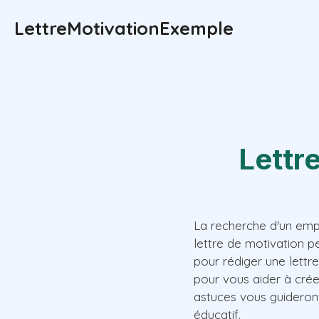
Aller
LettreMotivationExemple
au
contenu
Lettr
La recherche d'un emp
lettre de motivation p
pour rédiger une lettr
pour vous aider à cré
astuces vous guideron
éducatif.