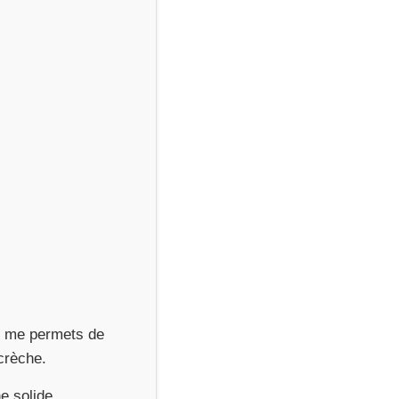
je me permets de
crèche.
e solide