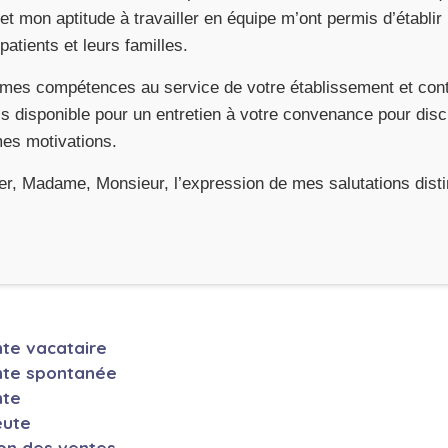
et mon aptitude à travailler en équipe m’ont permis d’établir 
atients et leurs familles.
 mes compétences au service de votre établissement et cont
is disponible pour un entretien à votre convenance pour dis
mes motivations.
éer, Madame, Monsieur, l’expression de mes salutations dist
nte vacataire
ante spontanée
nte
eute
ion des ventes