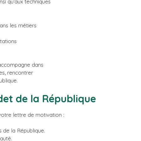
insi qu’aux techniques
dans les métiers
tations
es accompagne dans
s, rencontrer
ublique.
det de la République
otre lettre de motivation :
s de la République.
auté.