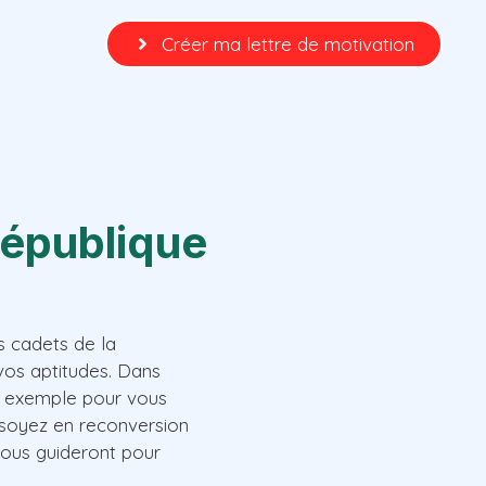
Créer ma lettre de motivation
république
s cadets de la
vos aptitudes. Dans
un exemple pour vous
s soyez en reconversion
vous guideront pour