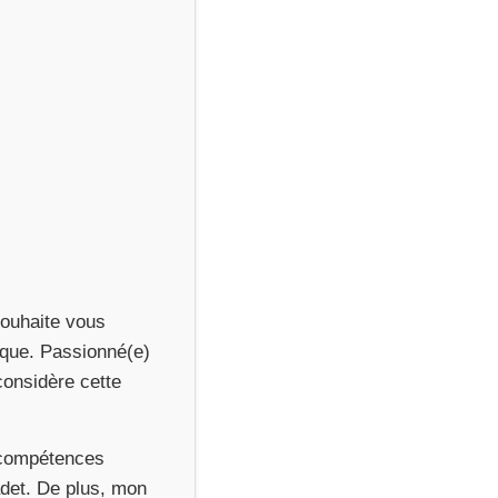
souhaite vous
ique. Passionné(e)
considère cette
 compétences
adet. De plus, mon