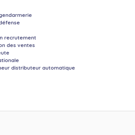
 gendarmerie
 défense
en recrutement
ion des ventes
eute
ationale
neur distributeur automatique