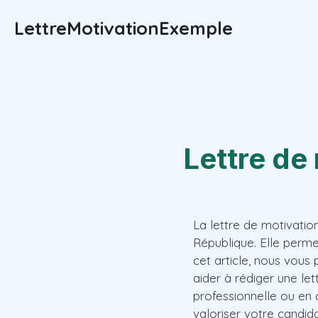
Aller
LettreMotivationExemple
au
contenu
Lettre de
La lettre de motivatio
République. Elle perme
cet article, nous vous
aider à rédiger une le
professionnelle ou en
valoriser votre candida