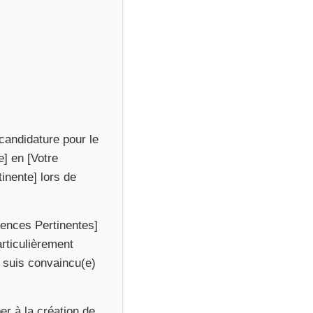
candidature pour le
e] en [Votre
inente] lors de
ences Pertinentes]
articulièrement
e suis convaincu(e)
er à la création de