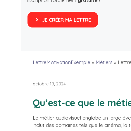
inscription totalement
gratuite
!
JE CRÉER MA LETTRE
LettreMotivationExemple
»
Métiers
»
Lettr
octobre 19, 2024
Qu’est-ce que le méti
Le métier audiovisuel englobe un large évent
inclut des domaines tels que le cinéma, la t