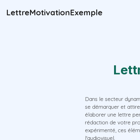
Aller
LettreMotivationExemple
au
contenu
Lett
Dans le secteur dynami
se démarquer et attire
élaborer une lettre pe
rédaction de votre pr
expérimenté, ces élém
l'audiovisuel.