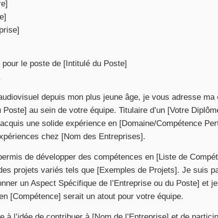
re]
e]
prise]
pour le poste de [Intitulé du Poste]
,
’audiovisuel depuis mon plus jeune âge, je vous adresse ma 
u Poste] au sein de votre équipe. Titulaire d’un [Votre Diplôm
ai acquis une solide expérience en [Domaine/Compétence Pert
xpériences chez [Nom des Entreprises].
ermis de développer des compétences en [Liste de Compét
r des projets variés tels que [Exemples de Projets]. Je suis p
ionner un Aspect Spécifique de l’Entreprise ou du Poste] et j
en [Compétence] serait un atout pour votre équipe.
 à l’idée de contribuer à [Nom de l’Entreprise] et de particip