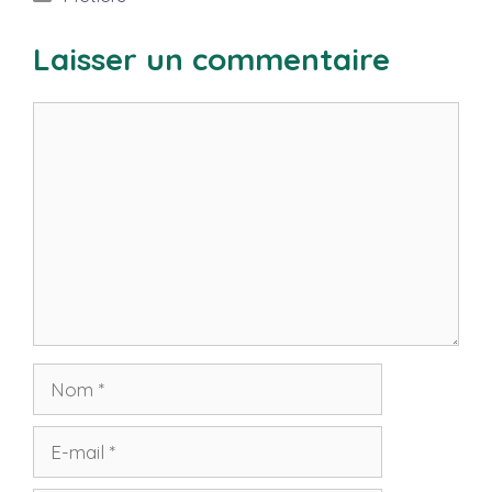
Laisser un commentaire
Commentaire
Nom
E-
mail