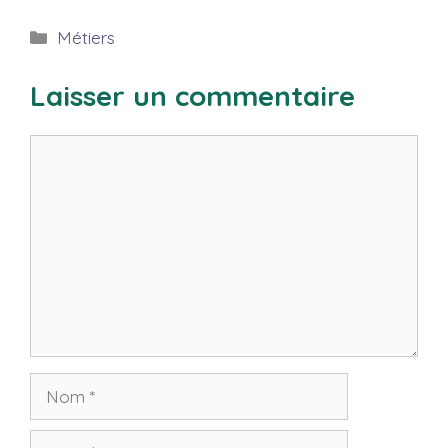
Catégories
Métiers
Laisser un commentaire
Commentaire
Nom
E-