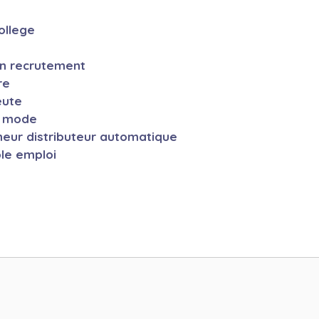
ollege
en recrutement
re
eute
a mode
neur distributeur automatique
ole emploi