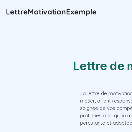
Aller
LettreMotivationExemple
au
contenu
Lettre de 
La lettre de motivatio
métier, alliant respons
soignée de vos compét
pratiques ainsi qu'un 
percutante et adaptée