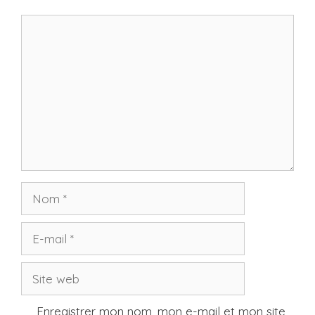
Commentaire
Nom
E-
mail
Site
web
Enregistrer mon nom, mon e-mail et mon site