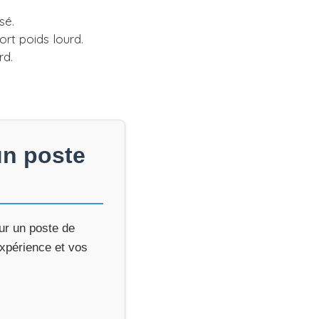
sé.
rt poids lourd.
rd.
un poste
our un poste de
expérience et vos