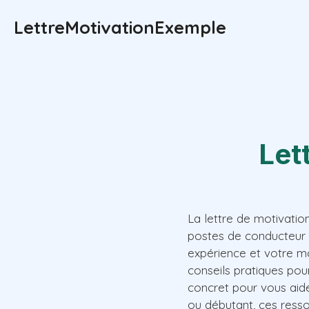
Aller
LettreMotivationExemple
au
contenu
Let
La lettre de motivati
postes de conducteur 
expérience et votre mo
conseils pratiques pou
concret pour vous aid
ou débutant, ces ress