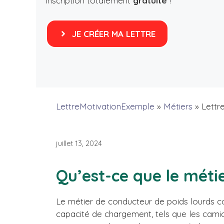
inscription totalement
gratuite
!
JE CRÉER MA LETTRE
LettreMotivationExemple
»
Métiers
»
Lettr
juillet 13, 2024
Qu’est-ce que le méti
Le métier de conducteur de poids lourds co
capacité de chargement, tels que les camio