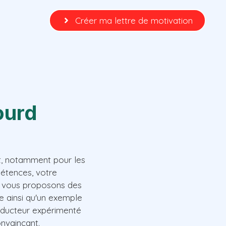
Créer ma lettre de motivation
ourd
nt, notamment pour les
étences, votre
us vous proposons des
e ainsi qu'un exemple
onducteur expérimenté
nvaincant.