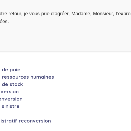
otre retour, je vous prie d’agréer, Madame, Monsieur, l’exp
uées.
e de paie
e ressources humaines
e de stock
nversion
onversion
sinistre
e
istratif reconversion