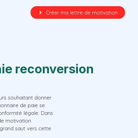
Créer ma lettre de motivation
aie reconversion
urs souhaitant donner
ionnaire de paie se
conformité légale. Dans
de motivation
 grand saut vers cette