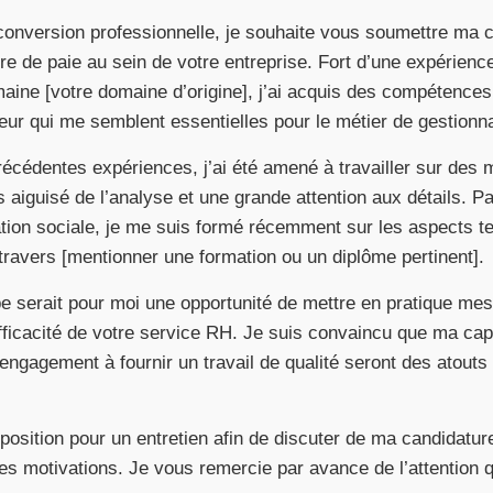
conversion professionnelle, je souhaite vous soumettre ma c
re de paie au sein de votre entreprise. Fort d’une expérienc
ine [votre domaine d’origine], j’ai acquis des compétences
ueur qui me semblent essentielles pour le métier de gestionna
écédentes expériences, j’ai été amené à travailler sur des 
 aiguisé de l’analyse et une grande attention aux détails. P
slation sociale, je me suis formé récemment sur les aspects t
ravers [mentionner une formation ou un diplôme pertinent].
pe serait pour moi une opportunité de mettre en pratique m
efficacité de votre service RH. Je suis convaincu que ma ca
ngagement à fournir un travail de qualité seront des atouts
sposition pour un entretien afin de discuter de ma candidature
s motivations. Je vous remercie par avance de l’attention 