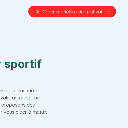
Créer ma lettre de motivation
 sportif
iel pour encadrer,
nvaincante est une
us proposons des
ur vous aider à mettre