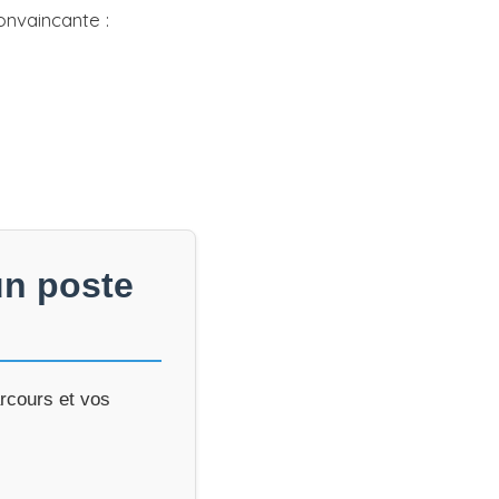
onvaincante :
.
un poste
arcours et vos