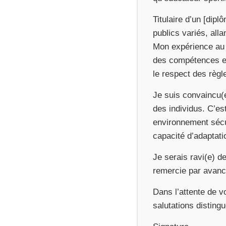
Titulaire d’un [dipl
publics variés, alla
Mon expérience au 
des compétences en 
le respect des règl
Je suis convaincu(e
des individus. C’es
environnement sécu
capacité d’adaptat
Je serais ravi(e) d
remercie par avanc
Dans l’attente de v
salutations disting