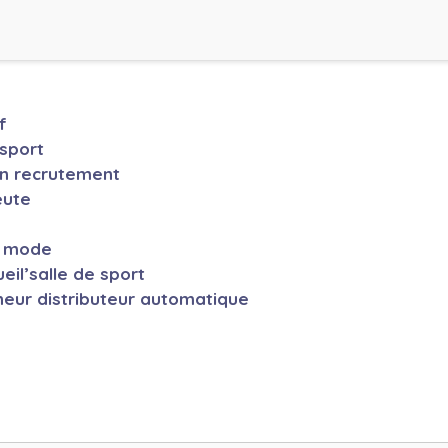
f
sport
en recrutement
eute
a mode
eil’salle de sport
neur distributeur automatique