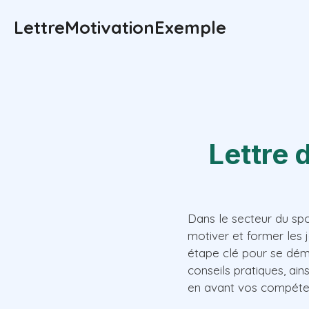
Aller
LettreMotivationExemple
au
contenu
Lettre 
Dans le secteur du spor
motiver et former les 
étape clé pour se dém
conseils pratiques, ai
en avant vos compéten