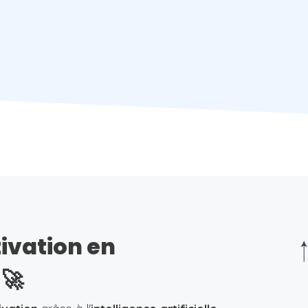
tivation en
🚀