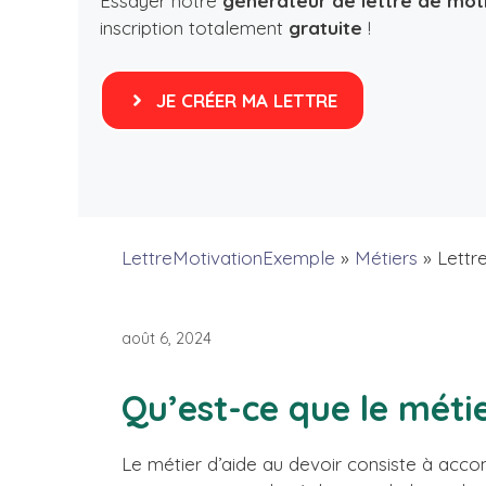
Essayer notre
générateur de lettre de mot
inscription totalement
gratuite
!
JE CRÉER MA LETTRE
LettreMotivationExemple
»
Métiers
»
Lettr
août 6, 2024
Qu’est-ce que le méti
Le métier d’aide au devoir consiste à acco