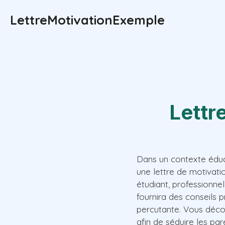
Aller
LettreMotivationExemple
au
contenu
Lettr
Dans un contexte éduca
une lettre de motivati
étudiant, professionne
fournira des conseils 
percutante. Vous déco
afin de séduire les pa